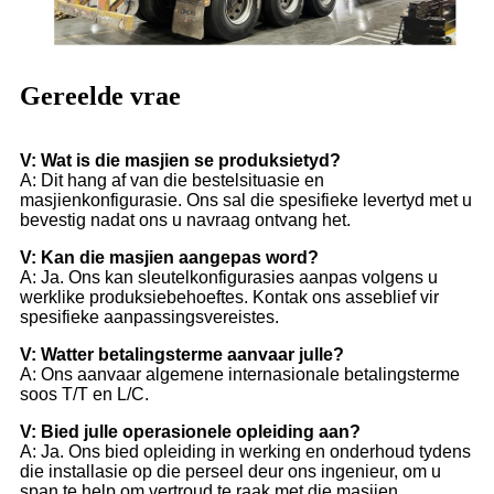
Gereelde vrae
V: Wat is die masjien se produksietyd?
A: Dit hang af van die bestelsituasie en
masjienkonfigurasie. Ons sal die spesifieke levertyd met u
bevestig nadat ons u navraag ontvang het.
V: Kan die masjien aangepas word?
A: Ja. Ons kan sleutelkonfigurasies aanpas volgens u
werklike produksiebehoeftes. Kontak ons ​​​​asseblief vir
spesifieke aanpassingsvereistes.
V: Watter betalingsterme aanvaar julle?
A: Ons aanvaar algemene internasionale betalingsterme
soos T/T en L/C.
V: Bied julle operasionele opleiding aan?
A: Ja. Ons bied opleiding in werking en onderhoud tydens
die installasie op die perseel deur ons ingenieur, om u
span te help om vertroud te raak met die masjien.