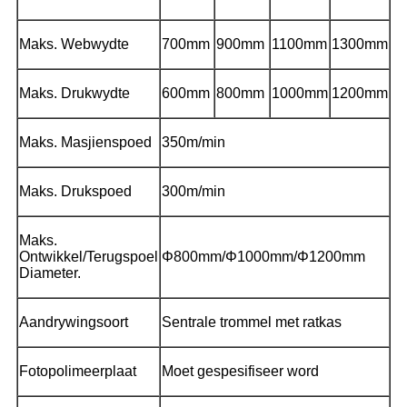
Maks. Webwydte
700mm
900mm
1100mm
1300mm
Maks. Drukwydte
600mm
800mm
1000mm
1200mm
Maks. Masjienspoed
350m/min
Maks. Drukspoed
300m/min
Maks.
Ontwikkel/Terugspoel
Φ800mm/Φ1000mm/Φ1200mm
Diameter.
Aandrywingsoort
Sentrale trommel met ratkas
Fotopolimeerplaat
Moet gespesifiseer word