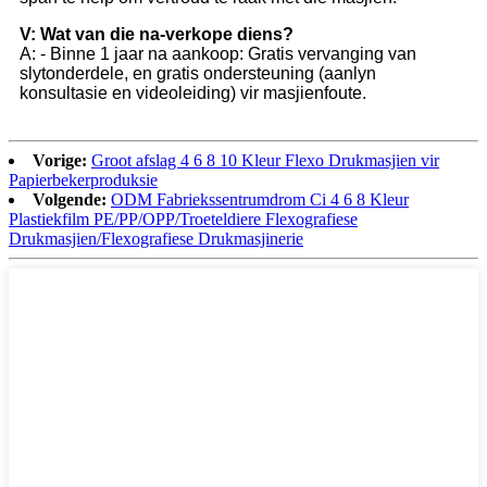
V: Wat van die na-verkope diens?
A: - Binne 1 jaar na aankoop: Gratis vervanging van
slytonderdele, en gratis ondersteuning (aanlyn
konsultasie en videoleiding) vir masjienfoute.
Vorige:
Groot afslag 4 6 8 10 Kleur Flexo Drukmasjien vir
Papierbekerproduksie
Volgende:
ODM Fabriekssentrumdrom Ci 4 6 8 Kleur
Plastiekfilm PE/PP/OPP/Troeteldiere Flexografiese
Drukmasjien/Flexografiese Drukmasjinerie