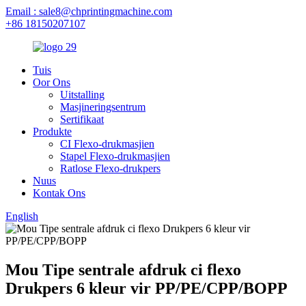
Email : sale8@chprintingmachine.com
+86 18150207107
Tuis
Oor Ons
Uitstalling
Masjineringsentrum
Sertifikaat
Produkte
CI Flexo-drukmasjien
Stapel Flexo-drukmasjien
Ratlose Flexo-drukpers
Nuus
Kontak Ons
English
Mou Tipe sentrale afdruk ci flexo
Drukpers 6 kleur vir PP/PE/CPP/BOPP