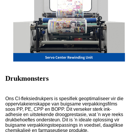
Drukmonsters
Ons CI-fleksiedrukpers is spesifiek geoptimaliseer vir die
oppervlakeienskappe van buigsame verpakkingsfilms
soos PP, PE, CPP en BOPP. Dit verseker sterk ink-
adhesie en uitstekende droogprestasie, wat 'n wye reeks
drukbehoeftes ondersteun. Dit is 'n ideale oplossing vir
buigsame verpakkingstoepassings in voedsel, daaglikse
chemikalieë en farmaseutiese produkte.