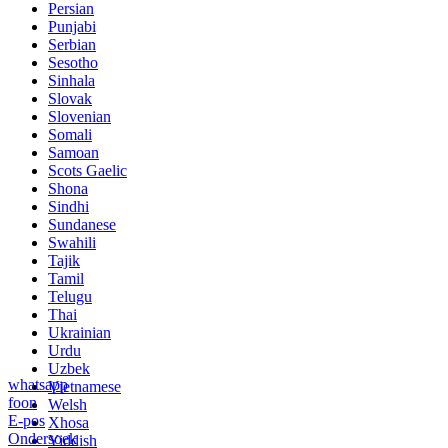
Persian
Punjabi
Serbian
Sesotho
Sinhala
Slovak
Slovenian
Somali
Samoan
Scots Gaelic
Shona
Sindhi
Sundanese
Swahili
Tajik
Tamil
Telugu
Thai
Ukrainian
Urdu
Uzbek
whatsapp
Vietnamese
foon
Welsh
E-pos
Xhosa
Ondersoek
Yiddish