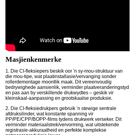
Masjienkenmerke
1. Die CI-fleksiepers beskik oor 'n sy-mou-struktuur van
die mou-tipe, wat plaatinstallasie/vervanging sonder
rollerdemontage moontlik maak. Dit vereenvoudig
bedrywighede aansienlik, verminder plaatveranderingstyd
en pas aan by verskillende drukwydtes – geskik vir
kleinskaal-aanpassing en grootskaalse produksie.
2. Die CI-fleksiedrukpers gebruik 'n stewige sentrale
afdruksilinder, wat konstante spanning vir
PP/PE/CPP/BOPP-films tydens drukwerk verseker. Dit
verminder materiaalstrek/vervorming, wat uitstekende
registrasie-akkuraatheid en perfekte komplekse