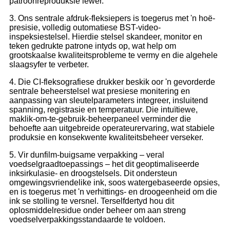
patroonreproduksie lewer.
3. Ons sentrale afdruk-fleksiepers is toegerus met 'n hoë-
presisie, volledig outomatiese BST-video-
inspeksiestelsel. Hierdie stelsel skandeer, monitor en
teken gedrukte patrone intyds op, wat help om
grootskaalse kwaliteitsprobleme te vermy en die algehele
slaagsyfer te verbeter.
4. Die CI-fleksografiese drukker beskik oor 'n gevorderde
sentrale beheerstelsel wat presiese monitering en
aanpassing van sleutelparameters integreer, insluitend
spanning, registrasie en temperatuur. Die intuïtiewe,
maklik-om-te-gebruik-beheerpaneel verminder die
behoefte aan uitgebreide operateurervaring, wat stabiele
produksie en konsekwente kwaliteitsbeheer verseker.
5. Vir dunfilm-buigsame verpakking – veral
voedselgraadtoepassings – het dit geoptimaliseerde
inksirkulasie- en droogstelsels. Dit ondersteun
omgewingsvriendelike ink, soos watergebaseerde opsies,
en is toegerus met 'n verhittings- en droogeenheid om die
ink se stolling te versnel. Terselfdertyd hou dit
oplosmiddelresidue onder beheer om aan streng
voedselverpakkingsstandaarde te voldoen.