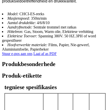
produksiedoeltreffendheid en drukkwaliteit.
Model:
CHCI-ES-reeks
Masjienspoed:
350m/min
Aantal drukdekke:
4/6/8/10
Aandryfmetode:
Sentrale trommel met ratkas
Hittebron:
Gas, Stoom, Warm olie, Elektriese verhitting
Elektriese Toevoer:
Spanning 380V. 50 HZ.3PH of word
gespesifiseer
Hoofverwerkte materiale:
Films, Papier, Nie-geweef,
Aluminiumfoelie, Papierbeker
Stuur e-pos aan ons
Laai af as PDF
Produkbesonderhede
Produk-etikette
tegniese spesifikasies
CHCI6-
CHCI6-
CHCI6-
CHCI6-
Model
1000E-
1200E-
600E-S
800E-S
S
S