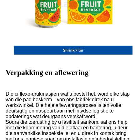
Verpakking en aflewering
Die ci flexo-drukmasjien wat u bestel het, word elke stap
van die pad beskerm—van ons fabriek direk na u
werkswinkel. Die hele afleweringsproses is ten volle
deursigtig en naspeurbaar, met intydse logistieke
opdaterings wat deurgaans verskaf word.
Sodra die toerusting by u fasiliteit aankom, sal ons help
met die koördinering van die aflaai en hantering, u deur
die aanvanklike inspeksie lei en u direk in kontak bring
met ons tegniese span om installasie en inbedryfstelling