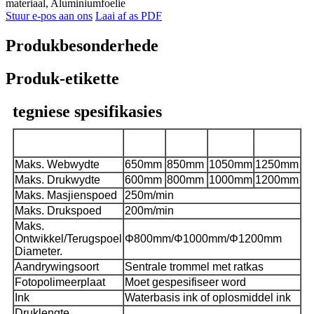
materiaal, Aluminiumfoelie
Stuur e-pos aan ons
Laai af as PDF
Produkbesonderhede
Produk-etikette
tegniese spesifikasies
CHCI4-
CHCI4-
CHCI4-
CHCI4-
Model
600J-S
800J-S
1000J-S
1200J-S
Maks. Webwydte
650mm
850mm
1050mm
1250mm
Maks. Drukwydte
600mm
800mm
1000mm
1200mm
Maks. Masjienspoed
250m/min
Maks. Drukspoed
200m/min
Maks.
Ontwikkel/Terugspoel
Φ
800mm/
Φ
1000mm/
Φ
1200mm
Diameter.
Aandrywingsoort
Sentrale trommel met ratkas
Fotopolimeerplaat
Moet gespesifiseer word
Ink
Waterbasis ink of oplosmiddel ink
Druklengte