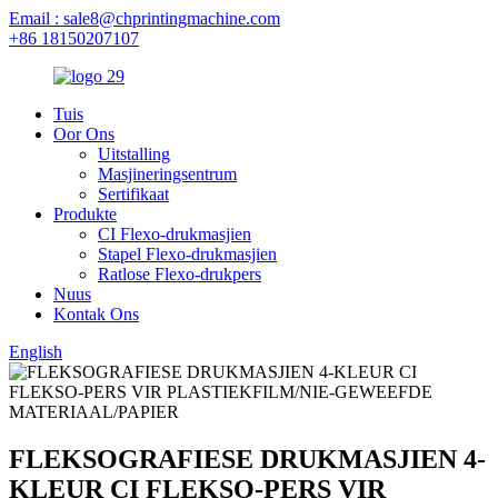
Email : sale8@chprintingmachine.com
+86 18150207107
Tuis
Oor Ons
Uitstalling
Masjineringsentrum
Sertifikaat
Produkte
CI Flexo-drukmasjien
Stapel Flexo-drukmasjien
Ratlose Flexo-drukpers
Nuus
Kontak Ons
English
FLEKSOGRAFIESE DRUKMASJIEN 4-
KLEUR CI FLEKSO-PERS VIR