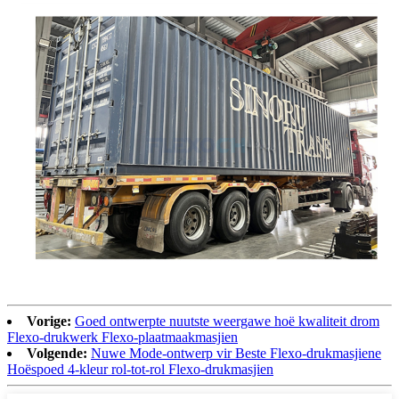
Vorige:
Goed ontwerpte nuutste weergawe hoë kwaliteit drom
Flexo-drukwerk Flexo-plaatmaakmasjien
Volgende:
Nuwe Mode-ontwerp vir Beste Flexo-drukmasjiene
Hoëspoed 4-kleur rol-tot-rol Flexo-drukmasjien