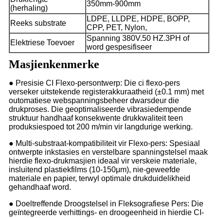
350mm-900mm
(herhaling)
LDPE, LLDPE, HDPE, BOPP,
Reeks substrate
CPP, PET, Nylon,
Spanning 380V.50 HZ.3PH of
Elektriese Toevoer
word gespesifiseer
Masjienkenmerke
● Presisie CI Flexo-persontwerp: Die ci flexo-pers
verseker uitstekende registerakkuraatheid (±0.1 mm) met
outomatiese webspanningsbeheer dwarsdeur die
drukproses. Die geoptimaliseerde vibrasiedempende
struktuur handhaaf konsekwente drukkwaliteit teen
produksiespoed tot 200 m/min vir langdurige werking.
● Multi-substraat-kompatibiliteit vir Flexo-pers: Spesiaal
ontwerpte inkstasies en verstelbare spanningstelsel maak
hierdie flexo-drukmasjien ideaal vir verskeie materiale,
insluitend plastiekfilms (10-150μm), nie-geweefde
materiale en papier, terwyl optimale drukduidelikheid
gehandhaaf word.
● Doeltreffende Droogstelsel in Fleksografiese Pers: Die
geïntegreerde verhittings- en droogeenheid in hierdie CI-