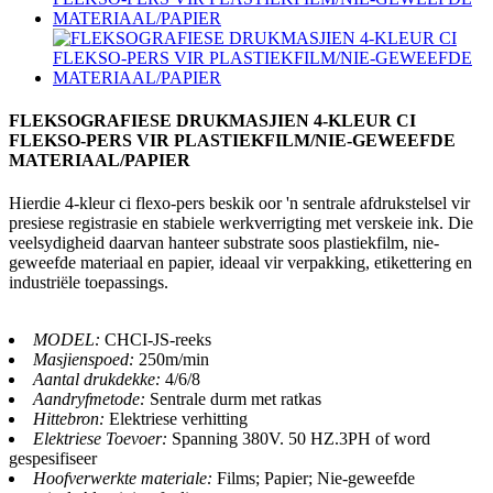
FLEKSOGRAFIESE DRUKMASJIEN 4-KLEUR CI
FLEKSO-PERS VIR PLASTIEKFILM/NIE-GEWEEFDE
MATERIAAL/PAPIER
Hierdie 4-kleur ci flexo-pers beskik oor 'n sentrale afdrukstelsel vir
presiese registrasie en stabiele werkverrigting met verskeie ink. Die
veelsydigheid daarvan hanteer substrate soos plastiekfilm, nie-
geweefde materiaal en papier, ideaal vir verpakking, etikettering en
industriële toepassings.
MODEL:
CHCI-JS-reeks
Masjienspoed:
250m/min
Aantal drukdekke:
4/6/8
Aandryfmetode:
Sentrale durm met ratkas
Hittebron:
Elektriese verhitting
Elektriese Toevoer:
Spanning 380V. 50 HZ.3PH of word
gespesifiseer
Hoofverwerkte materiale:
Films; Papier; Nie-geweefde