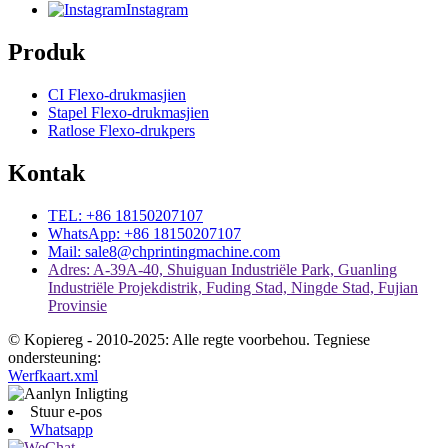
Instagram
Produk
CI Flexo-drukmasjien
Stapel Flexo-drukmasjien
Ratlose Flexo-drukpers
Kontak
TEL: +86 18150207107
WhatsApp: +86 18150207107
Mail: sale8@chprintingmachine.com
Adres: A-39A-40, Shuiguan Industriële Park, Guanling
Industriële Projekdistrik, Fuding Stad, Ningde Stad, Fujian
Provinsie
© Kopiereg - 2010-2025: Alle regte voorbehou. Tegniese
ondersteuning:
Werfkaart.xml
Stuur e-pos
Whatsapp