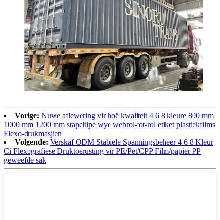
Vorige:
Nuwe aflewering vir hoë kwaliteit 4 6 8 kleure 800 mm
1000 mm 1200 mm stapeltipe wye webrol-tot-rol etiket plastiekfilms
Flexo-drukmasjien
Volgende:
Verskaf ODM Stabiele Spanningsbeheer 4 6 8 Kleur
Ci Flexografiese Druktoerusting vir PE/Pet/CPP Film/papier PP
geweefde sak