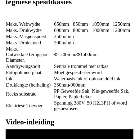
tegniese spesifikasies
CHCI4-
CHCI4-
CHCI4-
CHCI4-
Model
600J-Z
800J-Z
1000J-Z
1200J-Z
Maks. Webwydte
650mm
850mm
1050mm
1250mm
Maks. Drukwydte
600mm
800mm
1000mm
1200mm
Maks. Masjienspoed
250m/min
Maks. Drukspoed
200m/min
Maks.
Ontwikkel/Terugspoel
Φ1200mm/Φ1500mm
Diameter.
Aandrywingsoort
Sentrale trommel met ratkas
Fotopolimeerplaat
Moet gespesifiseer word
Ink
Waterbasis ink of oplosmiddel ink
Druklengte (herhaling)
350mm-900mm
PP Geweefde Sak, Nie-geweefde Sak,
Reeks substrate
Papier, Papierbeker
Spanning 380V. 50 HZ.3PH of word
Elektriese Toevoer
gespesifiseer
Video-inleiding