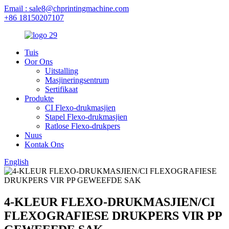
Email : sale8@chprintingmachine.com
+86 18150207107
Tuis
Oor Ons
Uitstalling
Masjineringsentrum
Sertifikaat
Produkte
CI Flexo-drukmasjien
Stapel Flexo-drukmasjien
Ratlose Flexo-drukpers
Nuus
Kontak Ons
English
4-KLEUR FLEXO-DRUKMASJIEN/CI
FLEXOGRAFIESE DRUKPERS VIR PP