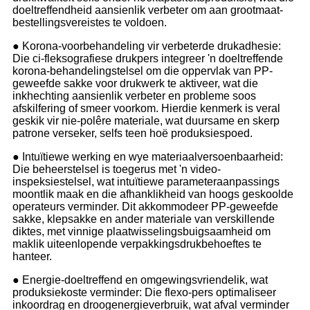
doeltreffendheid aansienlik verbeter om aan grootmaat-
bestellingsvereistes te voldoen.
● Korona-voorbehandeling vir verbeterde drukadhesie:
Die ci-fleksografiese drukpers integreer 'n doeltreffende
korona-behandelingstelsel om die oppervlak van PP-
geweefde sakke voor drukwerk te aktiveer, wat die
inkhechting aansienlik verbeter en probleme soos
afskilfering of smeer voorkom. Hierdie kenmerk is veral
geskik vir nie-polêre materiale, wat duursame en skerp
patrone verseker, selfs teen hoë produksiespoed.
● Intuïtiewe werking en wye materiaalversoenbaarheid:
Die beheerstelsel is toegerus met 'n video-
inspeksiestelsel, wat intuïtiewe parameteraanpassings
moontlik maak en die afhanklikheid van hoogs geskoolde
operateurs verminder. Dit akkommodeer PP-geweefde
sakke, klepsakke en ander materiale van verskillende
diktes, met vinnige plaatwisselingsbuigsaamheid om
maklik uiteenlopende verpakkingsdrukbehoeftes te
hanteer.
● Energie-doeltreffend en omgewingsvriendelik, wat
produksiekoste verminder: Die flexo-pers optimaliseer
inkoordrag en droogenergieverbruik, wat afval verminder