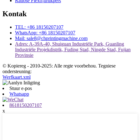
Ratlose Flexo-drukpers
Kontak
TEL: +86 18150207107
WhatsApp: +86 18150207107
Mail: sale8@chprintingmachine.com
Adres: A-39A-40, Shuiguan Industriële Park, Guanling
Industriële Projekdistrik, Fuding Stad, Ningde Stad, Fujian
Provinsie
© Kopiereg - 2010-2025: Alle regte voorbehou. Tegniese
ondersteuning:
Werfkaart.xml
Stuur e-pos
Whatsapp
8618150207107
x