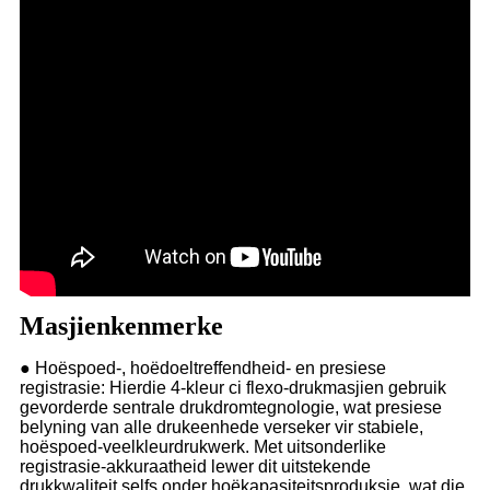
Masjienkenmerke
● Hoëspoed-, hoëdoeltreffendheid- en presiese
registrasie: Hierdie 4-kleur ci flexo-drukmasjien gebruik
gevorderde sentrale drukdromtegnologie, wat presiese
belyning van alle drukeenhede verseker vir stabiele,
hoëspoed-veelkleurdrukwerk. Met uitsonderlike
registrasie-akkuraatheid lewer dit uitstekende
drukkwaliteit selfs onder hoëkapasiteitsproduksie, wat die