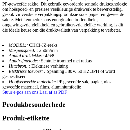
PP-geweefde sakke. Dit gebruik gevorderde sentrale druktegnologie
om hoëspoed- en presiese veelkleurige drukwerk te bewerkstellig,
geskik vir verskeie verpakkingsproduksie soos papier en geweefde
sakke. Met kenmerke soos energie-doeltreffendheid,
omgewingsvriendelikheid en gebruikersvriendelike werking, is dit
die ideale keuse om die drukkwaliteit van verpakking te verbeter.
MODEL::
CHCI-JZ-reeks
Masjienspoed: :
250m/min
Aantal drukdekke::
4/6/8
Aandryfmetode::
Sentrale trommel met ratkas
Hittebron: :
Elektriese verhitting
Elektriese toevoer: :
Spanning 380V. 50 HZ.3PH of word
gespesifiseer
Hoofverwerkte materiale:
PP geweefde sak, papier, nie-
geweefde materiaal, films, aluminiumfoelie
Stuur e-pos aan ons
Laai af as PDF
Produkbesonderhede
Produk-etikette