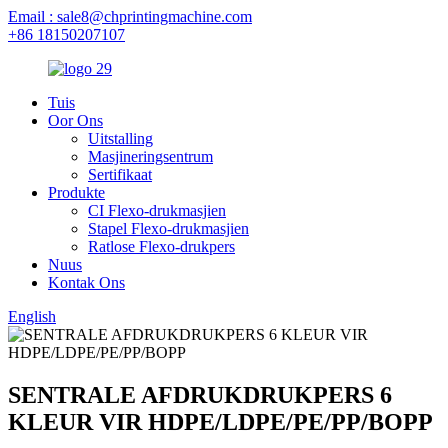
Email : sale8@chprintingmachine.com
+86 18150207107
Tuis
Oor Ons
Uitstalling
Masjineringsentrum
Sertifikaat
Produkte
CI Flexo-drukmasjien
Stapel Flexo-drukmasjien
Ratlose Flexo-drukpers
Nuus
Kontak Ons
English
SENTRALE AFDRUKDRUKPERS 6
KLEUR VIR HDPE/LDPE/PE/PP/BOPP