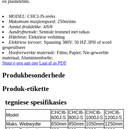
en plastiekfilm.
MODEL:
CHCI-JS-reeks
Maksimum masjienspoed:
250m/min
Aantal drukdekke:
4/6/8
Aandryfmetode:
Sentrale trommel met ratkas
Hittebron:
Elektriese verhitting
Elektriese toevoer:
Spanning 380V. 50 HZ.3PH of word
gespesifiseer
Hoofverwerkte materiale:
Films; Papier; Nie-geweefde
materiaal; Aluminiumfoelie;
Stuur e-pos aan ons
Laai af as PDF
Produkbesonderhede
Produk-etikette
tegniese spesifikasies
CHCI6-
CHCI6-
CHCI6-
CHCI6-
Model
600J-S
800J-S
1000J-S
1200J-S
Maks. Webwydte
650mm
850mm
1050mm
1250mm