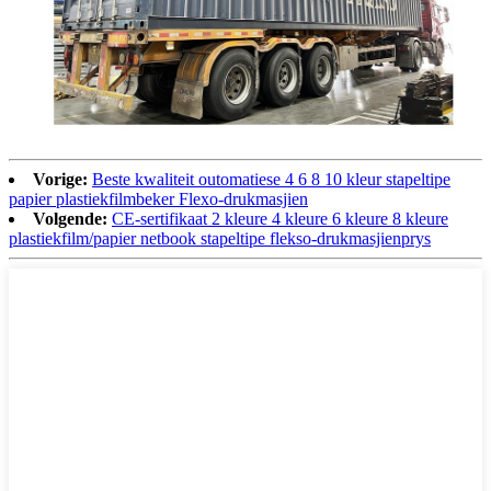
Vorige:
Beste kwaliteit outomatiese 4 6 8 10 kleur stapeltipe
papier plastiekfilmbeker Flexo-drukmasjien
Volgende:
CE-sertifikaat 2 kleure 4 kleure 6 kleure 8 kleure
plastiekfilm/papier netbook stapeltipe flekso-drukmasjienprys