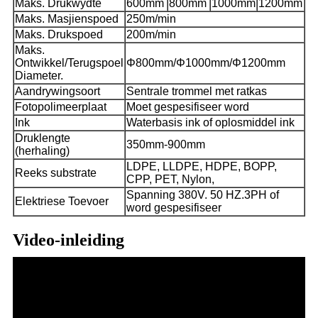
Maks. Drukwydte
600mm
800mm
1000mm
1200mm
Maks. Masjienspoed
250m/min
Maks. Drukspoed
200m/min
Maks.
Ontwikkel/Terugspoel
Φ800mm/Φ1000mm/Φ1200mm
Diameter.
Aandrywingsoort
Sentrale trommel met ratkas
Fotopolimeerplaat
Moet gespesifiseer word
Ink
Waterbasis ink of oplosmiddel ink
Druklengte
350mm-900mm
(herhaling)
LDPE, LLDPE, HDPE, BOPP,
Reeks substrate
CPP, PET, Nylon,
Spanning 380V. 50 HZ.3PH of
Elektriese Toevoer
word gespesifiseer
Video-inleiding