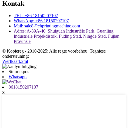
Kontak
TEL: +86 18150207107
WhatsApp: +86 18150207107
Mail: sale8@chprintingmachine.com
Adres: A-39A-40, Shuiguan Industriële Park, Guanling
Industriële Projekdistrik, Fuding Stad, Ningde Stad, Fujian
Provinsie
© Kopiereg - 2010-2025: Alle regte voorbehou. Tegniese
ondersteuning:
Werfkaart.xml
Stuur e-pos
Whatsapp
8618150207107
x