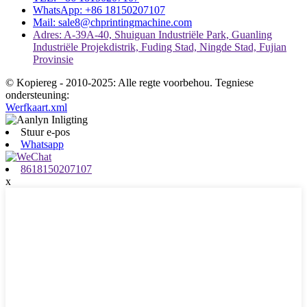
WhatsApp: +86 18150207107
Mail: sale8@chprintingmachine.com
Adres: A-39A-40, Shuiguan Industriële Park, Guanling
Industriële Projekdistrik, Fuding Stad, Ningde Stad, Fujian
Provinsie
© Kopiereg - 2010-2025: Alle regte voorbehou. Tegniese
ondersteuning:
Werfkaart.xml
Stuur e-pos
Whatsapp
8618150207107
x