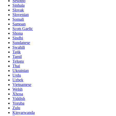
Sesotho
Sinhala
Slovak
Slovenian
Somali
Samoan
Scots Gaelic
Shona
Sindhi
Sundanese
Swahili
Tajik
Tamil
Telugu
Thai
Ukrainian
Urdu
Uzbek
Vietnamese
Welsh
Xhosa
Yiddish
Yoruba
Zulu
Kinyarwanda