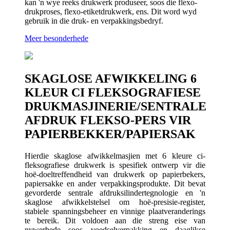
kan 'n wye reeks drukwerk produseer, soos die flexo-
drukproses, flexo-etiketdrukwerk, ens. Dit word wyd
gebruik in die druk- en verpakkingsbedryf.
Meer besonderhede
SKAGLOSE AFWIKKELING 6
KLEUR CI FLEKSOGRAFIESE
DRUKMASJINERIE/SENTRALE
AFDRUK FLEKSO-PERS VIR
PAPIERBEKKER/PAPIERSAK
Hierdie skaglose afwikkelmasjien met 6 kleure ci-
fleksografiese drukwerk is spesifiek ontwerp vir die
hoë-doeltreffendheid van drukwerk op papierbekers,
papiersakke en ander verpakkingsprodukte. Dit bevat
gevorderde sentrale afdruksilindertegnologie en 'n
skaglose afwikkelstelsel om hoë-presisie-register,
stabiele spanningsbeheer en vinnige plaatveranderings
te bereik. Dit voldoen aan die streng eise van
nywerhede soos voedselverpakking en daaglikse