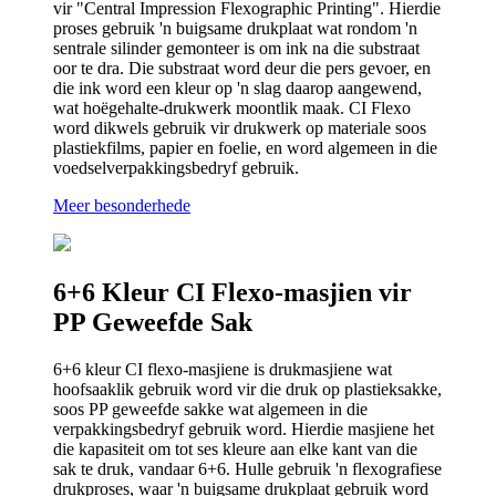
vir "Central Impression Flexographic Printing". Hierdie
proses gebruik 'n buigsame drukplaat wat rondom 'n
sentrale silinder gemonteer is om ink na die substraat
oor te dra. Die substraat word deur die pers gevoer, en
die ink word een kleur op 'n slag daarop aangewend,
wat hoëgehalte-drukwerk moontlik maak. CI Flexo
word dikwels gebruik vir drukwerk op materiale soos
plastiekfilms, papier en foelie, en word algemeen in die
voedselverpakkingsbedryf gebruik.
Meer besonderhede
6+6 Kleur CI Flexo-masjien vir
PP Geweefde Sak
6+6 kleur CI flexo-masjiene is drukmasjiene wat
hoofsaaklik gebruik word vir die druk op plastieksakke,
soos PP geweefde sakke wat algemeen in die
verpakkingsbedryf gebruik word. Hierdie masjiene het
die kapasiteit om tot ses kleure aan elke kant van die
sak te druk, vandaar 6+6. Hulle gebruik 'n flexografiese
drukproses, waar 'n buigsame drukplaat gebruik word