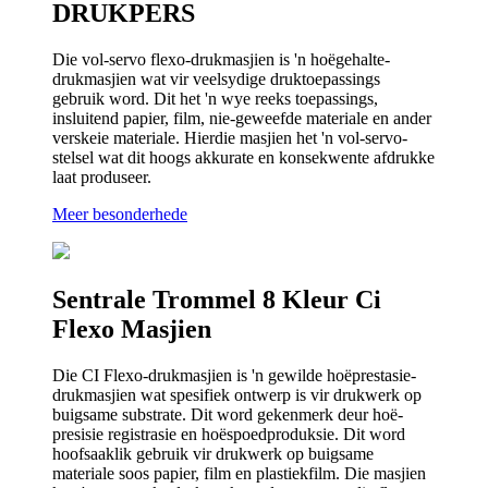
DRUKPERS
Die vol-servo flexo-drukmasjien is 'n hoëgehalte-
drukmasjien wat vir veelsydige druktoepassings
gebruik word. Dit het 'n wye reeks toepassings,
insluitend papier, film, nie-geweefde materiale en ander
verskeie materiale. Hierdie masjien het 'n vol-servo-
stelsel wat dit hoogs akkurate en konsekwente afdrukke
laat produseer.
Meer besonderhede
Sentrale Trommel 8 Kleur Ci
Flexo Masjien
Die CI Flexo-drukmasjien is 'n gewilde hoëprestasie-
drukmasjien wat spesifiek ontwerp is vir drukwerk op
buigsame substrate. Dit word gekenmerk deur hoë-
presisie registrasie en hoëspoedproduksie. Dit word
hoofsaaklik gebruik vir drukwerk op buigsame
materiale soos papier, film en plastiekfilm. Die masjien