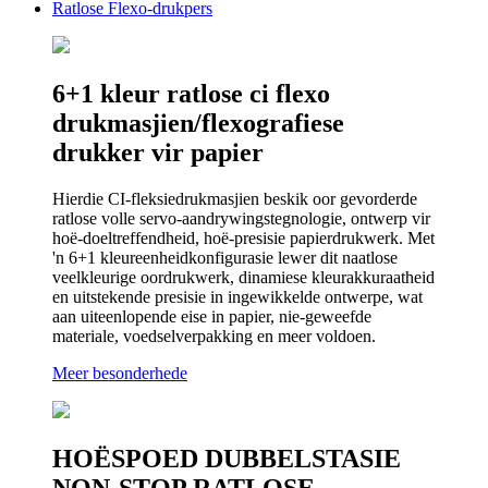
Ratlose Flexo-drukpers
6+1 kleur ratlose ci flexo
drukmasjien/flexografiese
drukker vir papier
Hierdie CI-fleksiedrukmasjien beskik oor gevorderde
ratlose volle servo-aandrywingstegnologie, ontwerp vir
hoë-doeltreffendheid, hoë-presisie papierdrukwerk. Met
'n 6+1 kleureenheidkonfigurasie lewer dit naatlose
veelkleurige oordrukwerk, dinamiese kleurakkuraatheid
en uitstekende presisie in ingewikkelde ontwerpe, wat
aan uiteenlopende eise in papier, nie-geweefde
materiale, voedselverpakking en meer voldoen.
Meer besonderhede
HOËSPOED DUBBELSTASIE
NON-STOP RATLOSE