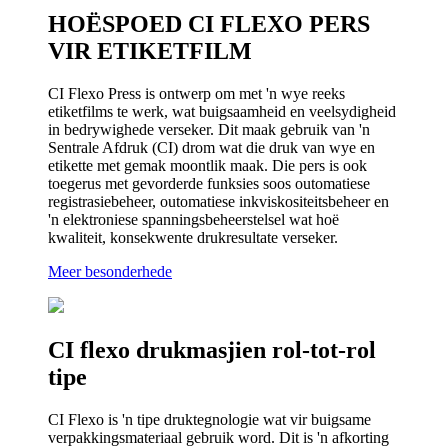
HOËSPOED CI FLEXO PERS
VIR ETIKETFILM
CI Flexo Press is ontwerp om met 'n wye reeks
etiketfilms te werk, wat buigsaamheid en veelsydigheid
in bedrywighede verseker. Dit maak gebruik van 'n
Sentrale Afdruk (CI) drom wat die druk van wye en
etikette met gemak moontlik maak. Die pers is ook
toegerus met gevorderde funksies soos outomatiese
registrasiebeheer, outomatiese inkviskositeitsbeheer en
'n elektroniese spanningsbeheerstelsel wat hoë
kwaliteit, konsekwente drukresultate verseker.
Meer besonderhede
CI flexo drukmasjien rol-tot-rol
tipe
CI Flexo is 'n tipe druktegnologie wat vir buigsame
verpakkingsmateriaal gebruik word. Dit is 'n afkorting