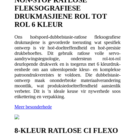
FLEKSOGRAFIESE
DRUKMASJIENE ROL TOT
ROL 6 KLEUR
Ons hoëspoed-dubbelstasie-ratlose fleksografiese
drukmasjiene is gevorderde toerusting wat spesifiek
ontwerp is vir hoë-doeltreffendheid en hoë-presisie
drukbehoeftes. Dit gebruik ratlose volle servo-
aandrywingstegnologie, ondersteun rol-tot-rol
deurlopende drukwerk en is toegerus met 6 kleurdruk-
eenhede om aan uiteenlopende kleur- en komplekse
patroondrukvereistes te voldoen. Die dubbelstasie-
ontwerp maak ononderbroke materiaalverandering
moontlik, wat produksiedoeltreffendheid aansienlik
verbeter. Dit is 'n ideale keuse vir nywerhede soos
etikettering en verpakking.
Meer besonderhede
8-KLEUR RATLOSE CI FLEXO