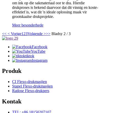
om ink op die sakmateriaal oor te dra. Hierdie
drukproses is bekend daarvoor dat dit vinnig en koste-
effektief is, wat dit 'n ideale oplossing maak vir
grootskaalse drukprojekte.
Meer besonderhede
<<
< Vorige
1
2
3
Volgende >
>>
Bladsy 2 / 3
Facebook
YouTube
tiktok
Instagram
Produk
CI Flexo-drukmasjien
Stapel Flexo-drukmasjien
Ratlose Flexo-drukpers
Kontak
TEL: +86 18150207107